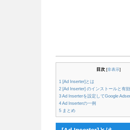
目次
[
非表示
]
1
[Ad Inserter]とは
2
[Ad Inserter] のインストールと有
3
Ad Inserterを設定してGoogle A
4
Ad Inserterの一例
5
まとめ