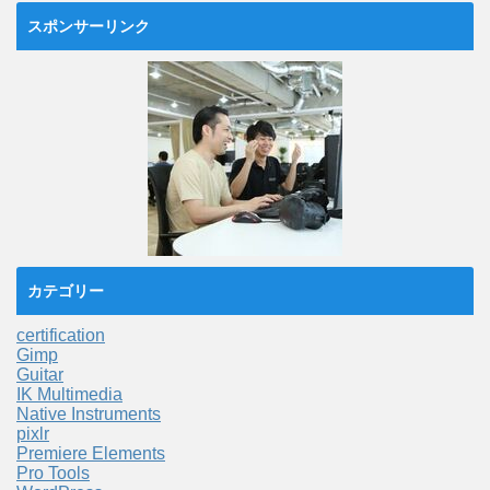
スポンサーリンク
カテゴリー
certification
Gimp
Guitar
IK Multimedia
Native Instruments
pixlr
Premiere Elements
Pro Tools