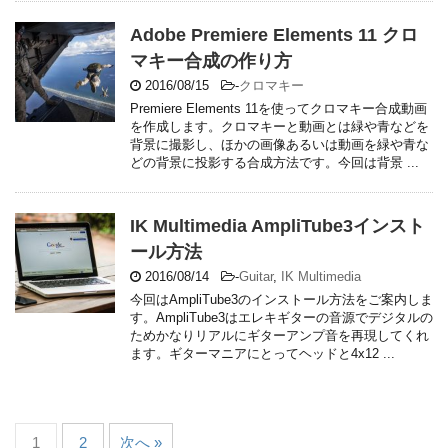
Adobe Premiere Elements 11 クロ
マキー合成の作り方
2016/08/15
-
クロマキー
Premiere Elements 11を使ってクロマキー合成動画
を作成します。クロマキーと動画とは緑や青などを
背景に撮影し、ほかの画像あるいは動画を緑や青な
どの背景に投影する合成方法です。今回は背景 ...
IK Multimedia AmpliTube3インスト
ール方法
2016/08/14
-
Guitar
,
IK Multimedia
今回はAmpliTube3のインストール方法をご案内しま
す。AmpliTube3はエレキギターの音源でデジタルの
ためかなりリアルにギターアンプ音を再現してくれ
ます。ギターマニアにとってヘッドと4x12 ...
1
2
次へ »