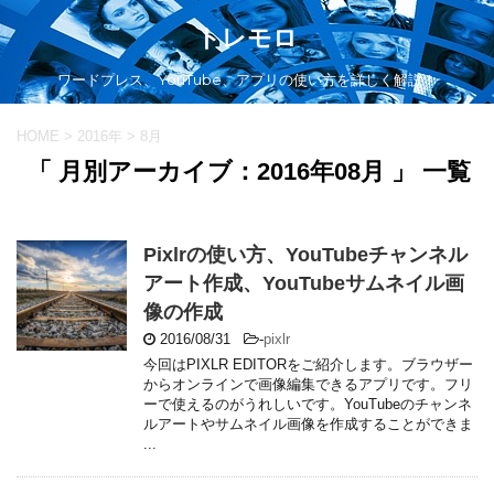
トレモロ
ワードプレス、YouTube、アプリの使い方を詳しく解説！
HOME
>
2016年
>
8月
「 月別アーカイブ：2016年08月 」 一覧
Pixlrの使い方、YouTubeチャンネル
アート作成、YouTubeサムネイル画
像の作成
2016/08/31
-
pixlr
今回はPIXLR EDITORをご紹介します。ブラウザー
からオンラインで画像編集できるアプリです。フリ
ーで使えるのがうれしいです。YouTubeのチャンネ
ルアートやサムネイル画像を作成することができま
...