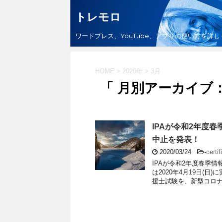
トレモロ
ワードプレス、YouTube、アプリの使い方を詳
HOME
>
2020年
>
3月
「 月別アーカイブ：2
IPAが令和2年度
中止を発表！
2020/03/24
-
certif
IPAが令和2年度春季
は2020年4月19日(
援士試験を、新型コロナ .