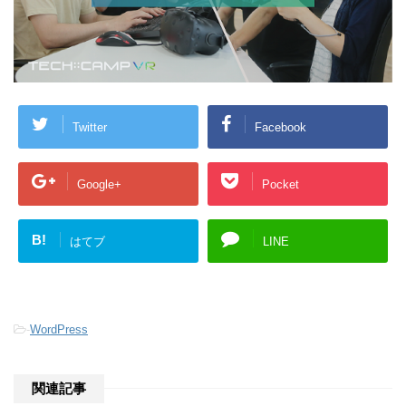
Twitter
Facebook
Google+
Pocket
B!
はてブ
LINE
-
WordPress
関連記事